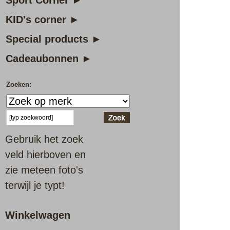
Sport Corner ►
KID's corner ►
Special products ►
Cadeaubonnen ►
Zoeken:
Gebruik het zoek
veld hierboven en
zie meteen foto's
terwijl je typt!
Winkelwagen