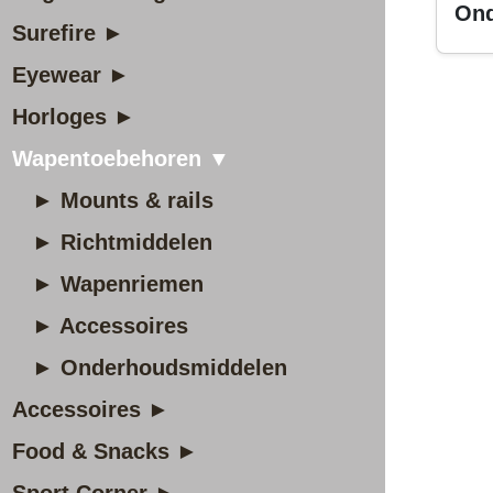
Ond
Surefire ►
Eyewear ►
Horloges ►
Wapentoebehoren ▼
► Mounts & rails
► Richtmiddelen
► Wapenriemen
► Accessoires
► Onderhoudsmiddelen
Accessoires ►
Food & Snacks ►