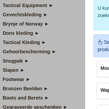
Tactical Equipment ►
U kun
Gevechtskleding ►
zoek
Brynje of Norway ►
Dons kleding ►
Se
Tactical Kleding ►
prod
Gehoorbescherming ►
Snugpak ►
Mou
Slapen ►
Footwear ►
Bronzen Beelden ►
Wa
Boots and Berets ►
Gegraveerde geschenken ►